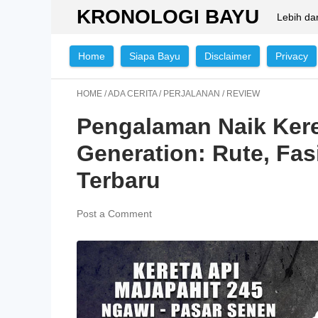
KRONOLOGI BAYU
Lebih da
Home
Siapa Bayu
Disclaimer
Privacy
HOME
/
ADA CERITA
/
PERJALANAN
/
REVIEW
Pengalaman Naik Kere
Generation: Rute, Fasi
Terbaru
Post a Comment