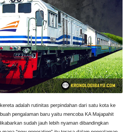
reta adalah rutinitas perpindahan dari satu kota ke
 sebuah pengalaman baru yaitu mencoba KA Majapahit
dikabarkan sudah jauh lebih nyaman dibandingkan
h mana “new generation” itu terasa dalam pengalaman