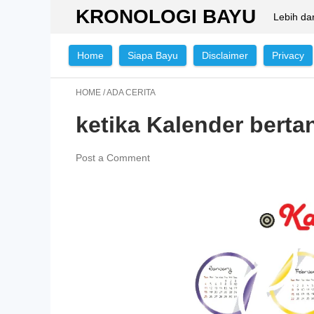
KRONOLOGI BAYU
Lebih da
Home
Siapa Bayu
Disclaimer
Privacy
HOME
/
ADA CERITA
ketika Kalender berta
Post a Comment