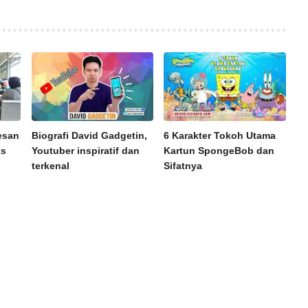
esan
Biografi David Gadgetin,
6 Karakter Tokoh Utama
ks
Youtuber inspiratif dan
Kartun SpongeBob dan
terkenal
Sifatnya