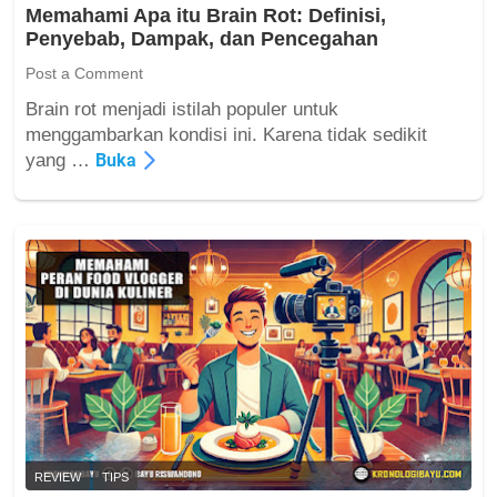
i
Memahami Apa itu Brain Rot: Definisi,
A
M
Penyebab, Dampak, dan Pencegahan
y
u
a
Post a Comment
d
m
a
Brain rot menjadi istilah populer untuk
D
?
M
menggambarkan kondisi ini. Karena tidak sedikit
i
e
yang …
Buka
s
m
u
a
k
h
a
a
i
m
B
i
a
A
n
p
y
a
a
i
k
t
O
u
r
B
REVIEW
TIPS
a