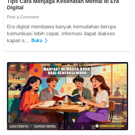
Tips Cara Menjaga Kesehatan Mental di Era
a
Digital
r
a
Post a Comment
h
Era digital membawa banyak kemudahan berupa
,
T
komunikasi lebih cepat, informasi dapat diakses
P
i
kapan s…
Buka
e
p
r
s
k
C
e
a
m
r
b
a
a
M
n
e
g
n
a
j
n
a
D
g
a
a
ADA CERITA
SERBA-SERBI
n
K