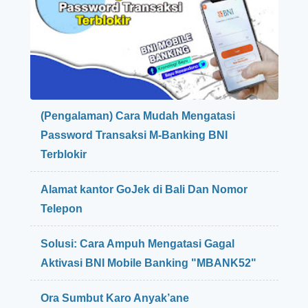
o
e
o
b
d
a
V
b
l
,
o
D
g
a
g
(Pengalaman) Cara Mudah Mengatasi
m
e
p
Password Transaksi M-Banking BNI
r
a
:
Terblokir
k
K
,
e
Alamat kantor GoJek di Bali Dan Nomor
d
l
a
Telepon
e
n
b
P
Solusi: Cara Ampuh Mengatasi Gagal
i
e
h
Aktivasi BNI Mobile Banking "MBANK52"
n
a
c
n
e
Ora Sumbut Karo Anyak’ane
d