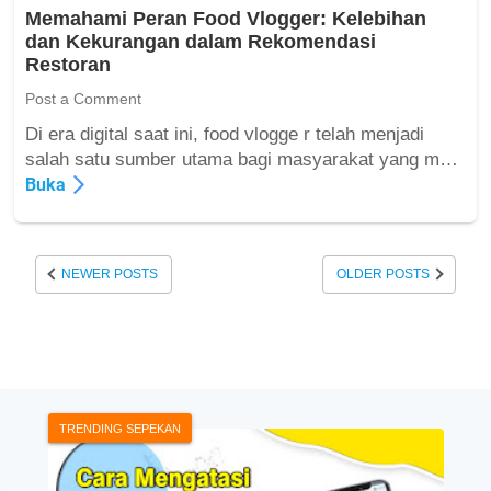
r
n
Memahami Peran Food Vlogger: Kelebihan
a
g
dan Kekurangan dalam Rekomendasi
i
Restoran
n
R
Post a Comment
o
Di era digital saat ini, food vlogge r telah menjadi
t
M
salah satu sumber utama bagi masyarakat yang m…
:
e
Buka
D
m
e
a
f
h
i
NEWER POSTS
OLDER POSTS
a
n
m
i
i
s
P
i
e
,
r
P
a
TRENDING SEPEKAN
e
n
n
F
y