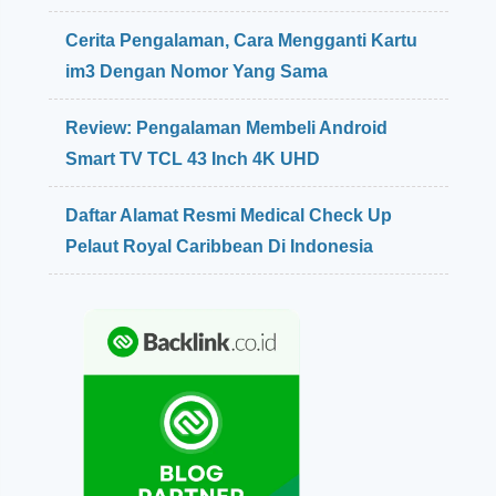
g
a
a
Cerita Pengalaman, Cara Mengganti Kartu
n
h
K
im3 Dengan Nomor Yang Sama
a
e
n
k
Review: Pengalaman Membeli Android
u
Smart TV TCL 43 Inch 4K UHD
r
a
n
Daftar Alamat Resmi Medical Check Up
g
Pelaut Royal Caribbean Di Indonesia
a
n
d
a
l
a
m
R
e
k