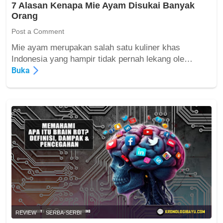
i
7 Alasan Kenapa Mie Ayam Disukai Banyak
m
g
Orang
b
i
a
Post a Comment
t
c
a
Mie ayam merupakan salah satu kuliner khas
a
l
7
Indonesia yang hampir tidak pernah lekang ole…
B
A
Buka
u
l
k
a
u
s
B
a
a
n
g
K
i
e
G
n
e
a
n
p
e
a
r
M
a
i
REVIEW
SERBA-SERBI
s
e