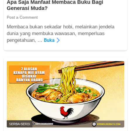
D
Apa Saja Manfaat Membaca Buku Bagi
e
a
Generasi Muda?
s
m
e
Post a Comment
p
h
a
Membaca bukan sekadar hobi, melainkan jendela
a
k
A
dunia yang membuka wawasan, memperluas
t
n
p
pengetahuan, …
Buka
a
y
a
n
a
S
M
a
e
j
n
a
t
M
a
a
l
n
d
f
i
a
E
a
r
t
a
M
SERBA-SERBI
D
e