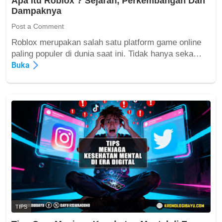
Apa itu Roblox ? Sejarah, Perkembangan Dan
Dampaknya
Post a Comment
Roblox merupakan salah satu platform game online
A
paling populer di dunia saat ini. Tidak hanya seka…
p
Buka
a
i
t
u
R
o
b
l
o
x
?
S
e
TIPS
j