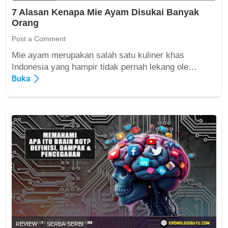
e
7 Alasan Kenapa Mie Ayam Disukai Banyak
m
Orang
b
a
Post a Comment
c
Mie ayam merupakan salah satu kuliner khas
a
7
Indonesia yang hampir tidak pernah lekang ole…
B
A
Buka
u
l
k
a
u
s
B
a
a
n
g
K
i
e
G
n
e
a
n
p
e
a
r
M
a
i
REVIEW
SERBA-SERBI