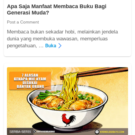
Apa Saja Manfaat Membaca Buku Bagi
Generasi Muda?
Post a Comment
Membaca bukan sekadar hobi, melainkan jendela
A
dunia yang membuka wawasan, memperluas
p
pengetahuan, …
Buka
a
S
a
j
a
M
a
n
f
a
a
t
M
SERBA-SERBI