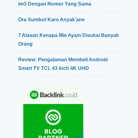
im3 Dengan Nomor Yang Sama
a
n
T
Ora Sumbut Karo Anyak’ane
a
h
7 Alasan Kenapa Mie Ayam Disukai Banyak
u
Orang
n
B
a
Review: Pengalaman Membeli Android
r
Smart TV TCL 43 Inch 4K UHD
u