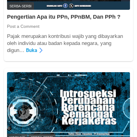
y
o
SERBA-SERBI
e
o
b
Pengertian Apa itu PPn, PPnBM, Dan PPh ?
d
a
V
Post a Comment
b
l
,
Pajak merupakan kontribusi wajib yang dibayarkan
o
D
P
oleh individu atau badan kepada negara, yang
g
a
e
digun…
Buka
g
m
n
e
p
g
r
a
e
:
k
r
K
,
t
e
d
i
l
a
a
e
n
n
b
P
A
i
e
p
h
n
a
a
c
i
n
e