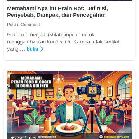
s
e
i
Memahami Apa itu Brain Rot: Definisi,
A
M
Penyebab, Dampak, dan Pencegahan
y
u
a
Post a Comment
d
m
a
Brain rot menjadi istilah populer untuk
D
?
M
menggambarkan kondisi ini. Karena tidak sedikit
i
e
yang …
Buka
s
m
u
a
k
h
a
a
i
m
B
i
a
A
n
p
y
a
a
i
k
t
O
u
r
B
REVIEW
TIPS