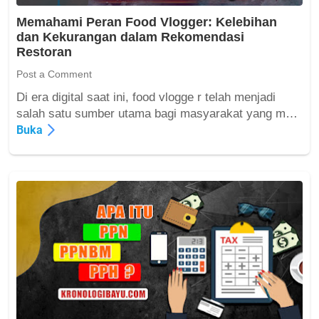
a
r
n
Memahami Peran Food Vlogger: Kelebihan
a
g
dan Kekurangan dalam Rekomendasi
i
Restoran
n
R
Post a Comment
o
Di era digital saat ini, food vlogge r telah menjadi
t
M
salah satu sumber utama bagi masyarakat yang m…
:
e
Buka
D
m
e
a
f
h
i
a
n
m
i
i
s
P
i
e
,
r
P
a
e
n
n
F