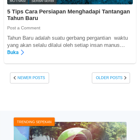
t
MOTIVASI
SERBA-SERBI
d
g
u
a
5 Tips Cara Persiapan Menghadapi Tantangan
a
P
n
Tahun Baru
h
P
K
a
n
Post a Comment
e
n
,
k
Tahun Baru adalah suatu gerbang pergantian waktu
P
u
5
yang akan selalu dilalui oleh setiap insan manus…
P
r
T
Buka
n
a
i
B
n
p
M
g
s
,
NEWER POSTS
OLDER POSTS
a
C
D
n
a
a
d
r
n
a
a
P
l
P
P
a
e
h
m
r
TRENDING SEPEKAN
?
R
s
e
i