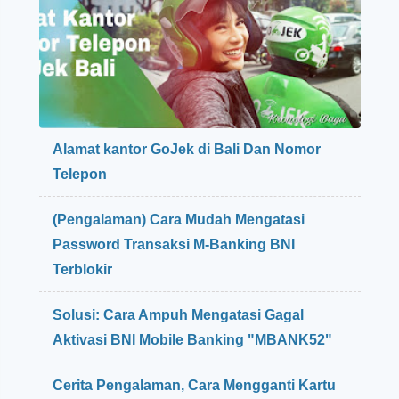
k
a
o
p
m
a
e
n
n
M
d
e
a
n
s
g
Alamat kantor GoJek di Bali Dan Nomor
i
h
Telepon
R
a
e
d
s
a
(Pengalaman) Cara Mudah Mengatasi
t
p
Password Transaksi M-Banking BNI
o
i
Terblokir
r
T
a
a
n
Solusi: Cara Ampuh Mengatasi Gagal
n
t
Aktivasi BNI Mobile Banking "MBANK52"
a
n
Cerita Pengalaman, Cara Mengganti Kartu
g