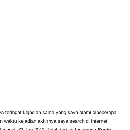
a teringat kejadian sama yang saya alami dibeberapa
 waktu kejadian akhirnya saya search di internet.
tanggal 31 Jan 2011. Telah terjadi fenomena
Sonic