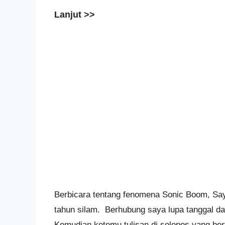
Lanjut >>
Berbicara tentang fenomena Sonic Boom, Say
tahun silam. Berhubung saya lupa tanggal dan
Kemudian ketemu tulisan di solopos yang ber