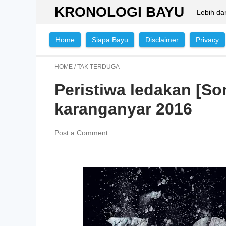
KRONOLOGI BAYU
Lebih da
Home
Siapa Bayu
Disclaimer
Privacy
HOME
/
TAK TERDUGA
Peristiwa ledakan [So
karanganyar 2016
Post a Comment